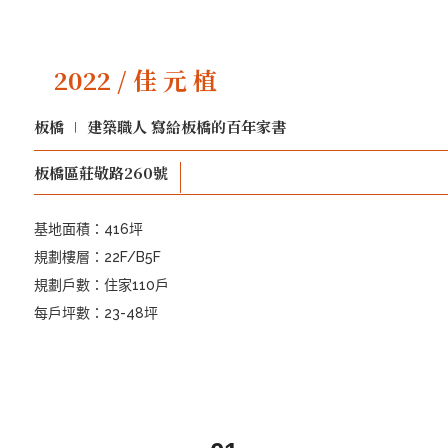
2022 / 佳 元 植
板橋 ∣ 建築職人 寫給板橋的百年家書
板橋區莊敬路260號
基地面積：416坪
規劃樓層：22F/B5F
規劃戶數：住家110戶
每戶坪數：23-48坪