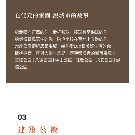
在佳元的家園 說城市的故事
給愛騎自行車的你，愛打籃球、棒球甚至槌球的你
給鍾情賞鳥寫生的你，陪毛小孩在草地上奔跑的你
六座公園懷繞居家場域，給熱愛100種美好生活的你
擁抱這樣一座與大樹、鳥兒、河畔都很近的城市蜜境。
華江公園 | 八德公園 | 中山公園 | 莊敬公園 | 永安公園 | 蝴
蝶公園
03
建 築 公 設