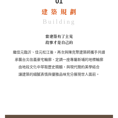
01
建 築 規 劃
Building
當建築有了主見
故事才是自己的
繼佳元臨沂、佳元松江後，再次與陳克聚建築師攜手共譜
承襲台北信義豪宅輪廓、定調一座專屬新埔的地標輪廓
由地段文化中萃取歷史精髓，與現代簡約美學結合
讓建築的細膩表情與優雅品味充分展現世人面前。