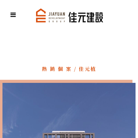
熱 銷 個 案 / 佳元植